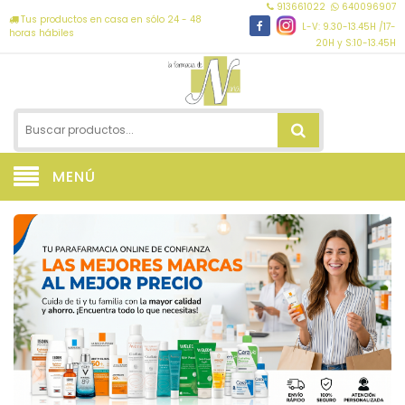
913661022
640096907
Tus productos en casa en sólo 24 - 48
L-V: 9.30-13.45H /17-
horas hábiles
20H y S:10-13.45H
MENÚ