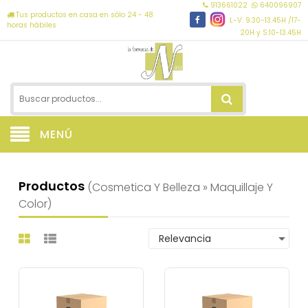
913661022
640096907
Tus productos en casa en sólo 24 - 48
L-V: 9.30-13.45H /17-
horas hábiles
20H y S:10-13.45H
MENÚ
Productos
(cosmetica Y Belleza » Maquillaje Y
Color)