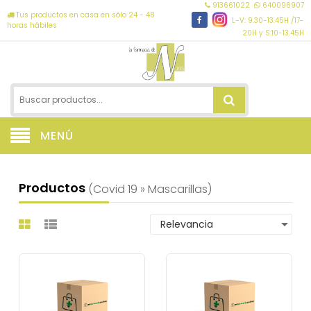
913661022
640096907
Tus productos en casa en sólo 24 - 48
L-V: 9.30-13.45H /17-
horas hábiles
20H y S:10-13.45H
MENÚ
Productos
(covid 19 » Mascarillas)