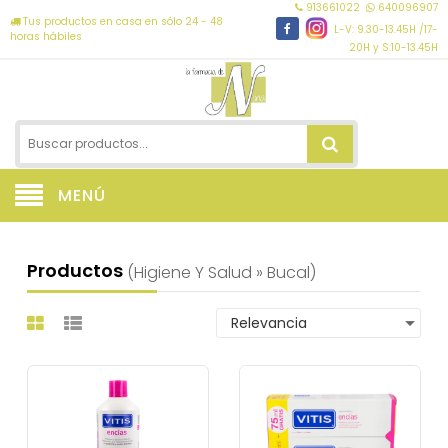
913661022
640096907
Tus productos en casa en sólo 24 - 48
L-V: 9.30-13.45H /17-
horas hábiles
20H y S:10-13.45H
MENÚ
Productos
(higiene Y Salud » Bucal)