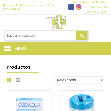
913661022
640096907
Tus productos en casa en sólo 24 - 48
L-V: 9.30-13.45H /17-
horas hábiles
20H y S:10-13.45H
MENÚ
Productos